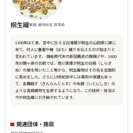
桐生織
業種: 織物
地域: 群馬県
1300年ほど昔、宮中に仕える白滝姫が桐生の山田家に嫁に
来て、村人に養蚕や機（はた）織りを伝えたのが始まりと
言われています。 鎌倉時代末の新田義貞の旗揚げや、1600
年の関ヶ原の合戦では、徳川家康が桐生の白絹（しらぎ
ぬ）の旗を用いたこと等から、桐生織物はその名を全国的
に高めました。さらに19世紀前半には幕府の保護もあっ
て、金襴緞子（きんらんどんす）や糸錦（いとにしき）の
ような高級織物を生産するようになり、この技術・技法は
今の桐生織に引き継がれています。
関連団体・施設