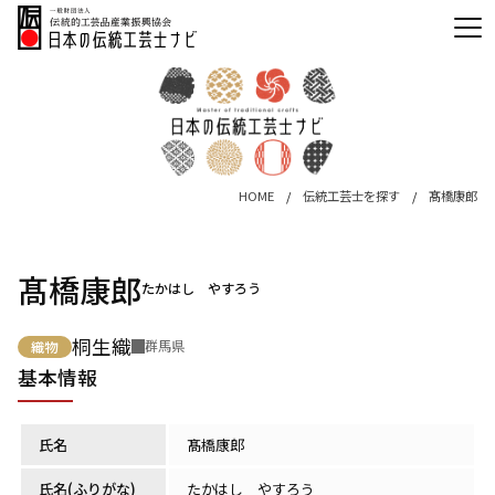
HOME
伝統工芸士を探す
髙橋康郎
髙橋康郎
たかはし やすろう
桐生織
群馬県
織物
基本情報
氏名
髙橋康郎
氏名(ふりがな)
たかはし やすろう