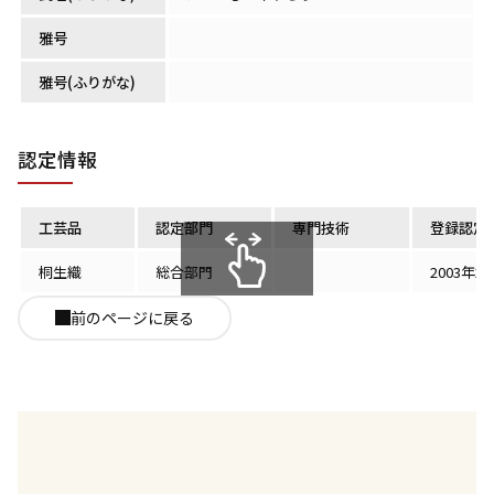
雅号
雅号(ふりがな)
認定情報
工芸品
認定部門
専門技術
登録認定
桐生織
総合部門
2003年2
スクロールできます
前のページに戻る