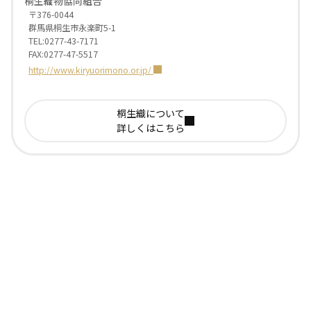
桐生織物協同組合
〒376-0044
群馬県桐生市永楽町5-1
TEL:0277-43-7171
FAX:0277-47-5517
http://www.kiryuorimono.or.jp/
桐生織について
詳しくはこちら