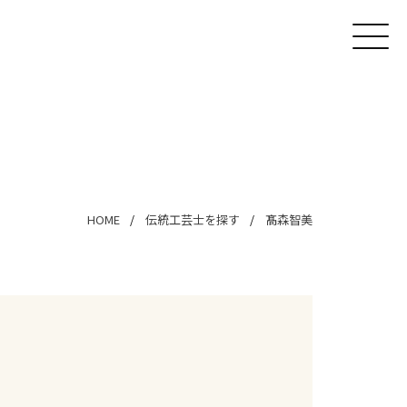
HOME
伝統工芸士を探す
髙森智美