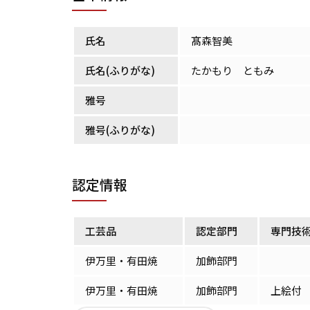
氏名
髙森智美
氏名(ふりがな)
たかもり ともみ
雅号
雅号(ふりがな)
認定情報
工芸品
認定部門
専門技
伊万里・有田焼
加飾部門
伊万里・有田焼
加飾部門
上絵付