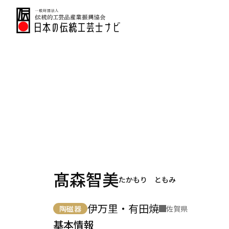
髙森智美
たかもり ともみ
伊万里・有田焼
陶磁器
佐賀県
基本情報