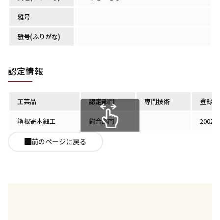
雅号
雅号(ふりがな)
認定情報
工芸品
認定部門
専門技術
登録認
箱根寄木細工
総合部門
2002
スクロールできます
前のページに戻る