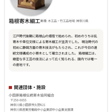
箱根寄木細工
業種: 木工品・竹工品
地域: 神奈川県
江戸時代後期に箱根山の畑宿で始められ、初めのうちは乱
寄木や単位文様による寄木細工が主流でした。 明治時代の
初めに静岡方面の寄木技法がもたらされ、これが今日の連
続文様構成の小寄木として確立されました。 箱根細工は、
緻密な手工芸の技法によって広く知られる、国内では唯一
の産地です。
関連団体・施設
小田原箱根伝統寄木協同組合
〒250-0055
神奈川県小田原市久野621
神奈川県産業労働局中小企業部中小企業支援課