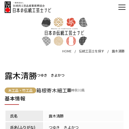
HOME
伝統工芸士を探す
露木清勝
露木清勝
つゆき きよかつ
箱根寄木細工
神奈川県
木工品・竹工品
基本情報
氏名
露木清勝
氏名(ふりがな)
つゆき きよかつ