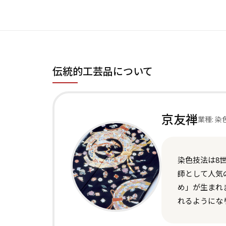
伝統的工芸品について
京友禅
業種: 染
染色技法は8
師として人気
め」が生まれ
れるようにな