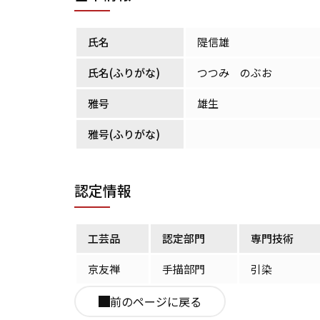
氏名
隄信雄
氏名(ふりがな)
つつみ のぶお
雅号
雄生
雅号(ふりがな)
認定情報
工芸品
認定部門
専門技術
京友禅
手描部門
引染
前のページに戻る