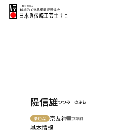
隄信雄
つつみ のぶお
京友禅
染色品
京都府
基本情報