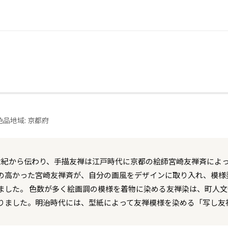
色品
地域: 京都府
世紀から伝わり、手描友禅は江戸時代に京都の絵師宮崎友禅斉によ
の高かった宮崎友禅斉が、自分の画風をデザインに取り入れ、模様
ました。 色数が多く絵画調の模様を着物に染める友禅染は、町人
りました。明治時代には、型紙によって友禅模様を染める「写し友