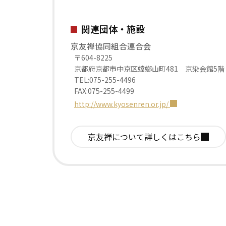
関連団体・施設
京友禅協同組合連合会
〒604-8225
京都府京都市中京区蟷螂山町481 京染会館5階
TEL:075-255-4496
FAX:075-255-4499
http://www.kyosenren.or.jp/
京友禅について
詳しくはこちら