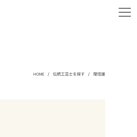
HOME
伝統工芸士を探す
隄信雄