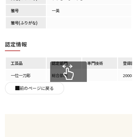
雅号
一英
雅号(ふりがな)
認定情報
工芸品
認定部門
専門技術
登録認
一位一刀彫
総合部門
2000年
スクロールできます
前のページに戻る