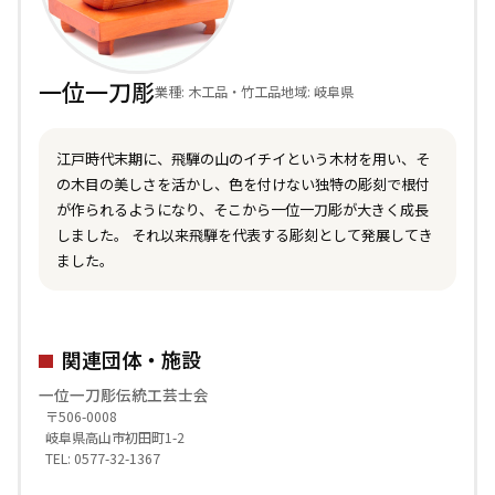
一位一刀彫
業種: 木工品・竹工品
地域: 岐阜県
江戸時代末期に、飛騨の山のイチイという木材を用い、そ
の木目の美しさを活かし、色を付けない独特の彫刻で根付
が作られるようになり、そこから一位一刀彫が大きく成長
しました。 それ以来飛騨を代表する彫刻として発展してき
ました。
関連団体・施設
一位一刀彫伝統工芸士会
〒506-0008
岐阜県高山市初田町1-2
TEL: 0577-32-1367