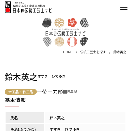
HOME
伝統工芸士を探す
鈴木英之
鈴木英之
すずき ひでゆき
一位一刀彫
岐阜県
木工品・竹工品
基本情報
氏名
鈴木英之
氏名(ふりがな)
すずき ひでゆき