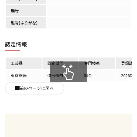
雅号
雅号(ふりがな)
認定情報
工芸品
認定部門
専門技術
登録認定
東京銀器
造形部門
鍛金
2026年
スクロールできます
前のページに戻る