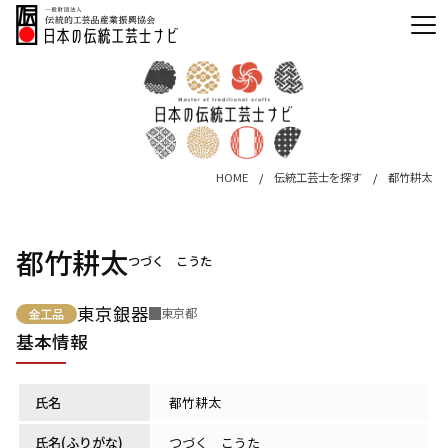
HOME
伝統工芸士を探す
都竹耕太
都竹耕太
つづく こうた
東京銀器
東京都
金工品
基本情報
氏名
都竹耕太
氏名(ふりがな)
つづく こうた