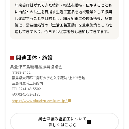
年来受け継がれてきた技術・技法を維持・伝承するととも
に自然との共生を目指す生活工芸品を地域産業として振興
し発展することを目的とし、編み組細工の技術指導、品質
管理、需要開拓等の『生活工芸運動』を重点施策として推
進してきており、今日では従事者数も増加してきてます。
関連団体・施設
奥会津三島編組品振興協議会
〒969-7402
福島県大沼郡三島町大字名入字諏訪ﾉ上395番地
三島町生活工芸館内
TEL:0241-48-5502
FAX:0241-52-2175
https://www.okuaizu-amikumi.jp/
奥会津編み組細工について
詳しくはこちら