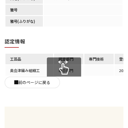
雅号
雅号(ふりがな)
認定情報
工芸品
認定部門
専門技術
登録
奥会津編み組細工
総合部門
202
スクロールできます
前のページに戻る