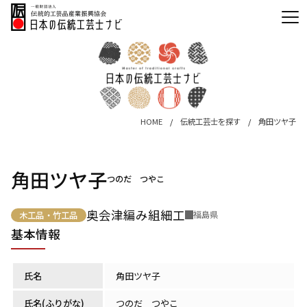
HOME
伝統工芸士を探す
角田ツヤ子
角田ツヤ子
つのだ つやこ
奥会津編み組細工
福島県
木工品・竹工品
基本情報
氏名
角田ツヤ子
氏名(ふりがな)
つのだ つやこ