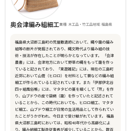
奥会津編み組細工
業種: 木工品・竹工品
地域: 福島県
福島県大沼郡三島町の荒屋敷遺跡において、縄や籠の編み
組等の断片が発掘されており、縄文時代より編み組の技
術・技法が存在したことが明らかとなっています。 「会津
農書」には、会津地方において野草の縄をもって籠を作っ
ていると記されており、「東遊雑記」には、現在の三島町
近郊において山菅（ヒロロ）を材料として蓑などの編み組
細工が作られていると記されています。また「伊那伊北谷
四ヶ組風俗帳」には、マタタビの蔓を細くして「笊」を作
り、山ブドウの皮で袋網（籠）を作っていたと記述されて
いることから、この時代においても、ヒロロ細工、マタタ
ビ細工、山ブドウ細工が日常の生活用品として作られてい
たことがうかがわれ、今日まで受け継がれています。 福島
県大沼郡三島町においては、昭和40年代から高齢化によ
り、編み組細工製造従事者が減少していることから、数百