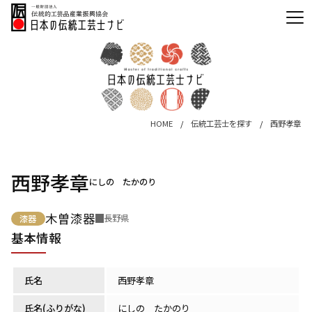
HOME
伝統工芸士を探す
西野孝章
西野孝章
にしの たかのり
木曽漆器
長野県
漆器
基本情報
氏名
西野孝章
氏名(ふりがな)
にしの たかのり