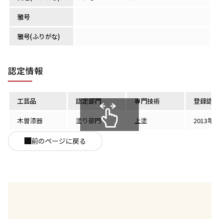
雅号
雅号(ふりがな)
認定情報
工芸品
認定部門
専門技術
登録認定
木曽漆器
塗り部門
上塗
2013年
スクロールできます
前のページに戻る