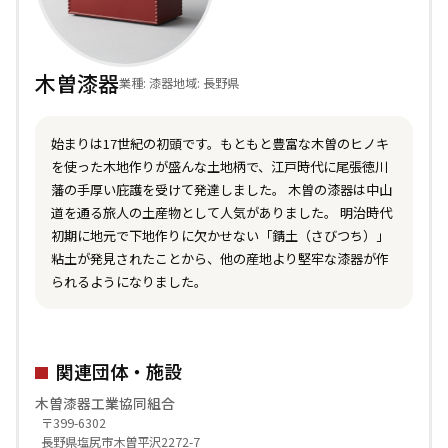
木曽漆器
業種: 漆器
地域: 長野県
始まりは17世紀の初頭です。もともと豊富な木曽のヒノキ
を使った木地作りが盛んな土地柄で、江戸時代に尾張徳川
藩の手厚い庇護を受けて発達しました。 木曽の漆器は中山
道を通る旅人の土産物として人気がありました。 明治時代
初期に地元で下地作りに欠かせない「錆土（さびつち）」
粘土が発見されたことから、他の産地より堅牢な漆器が作
られるようになりました。
関連団体・施設
木曽漆器工業協同組合
〒399-6302
長野県塩尻市木曽平沢2272-7