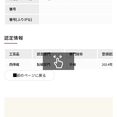
雅号
雅号(ふりがな)
認定情報
工芸品
認定部門
専門技術
登録認定
西陣織
製織部門
手機
2014年2
スクロールできます
前のページに戻る