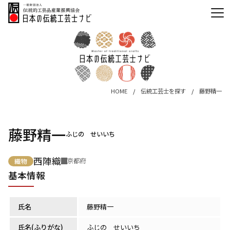
HOME
伝統工芸士を探す
藤野精一
藤野精一
ふじの せいいち
西陣織
京都府
織物
基本情報
氏名
藤野精一
氏名(ふりがな)
ふじの せいいち