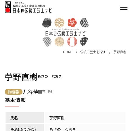
HOME
伝統工芸士を探す
苧野直樹
苧野直樹
あさの なおき
九谷焼
石川県
陶磁器
基本情報
氏名
苧野直樹
氏名(ふりがな)
あさの なおき