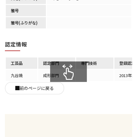
雅号
雅号(ふりがな)
認定情報
工芸品
認定部門
専門技術
登録認定
九谷焼
成形部門
2013年2
スクロールできます
前のページに戻る