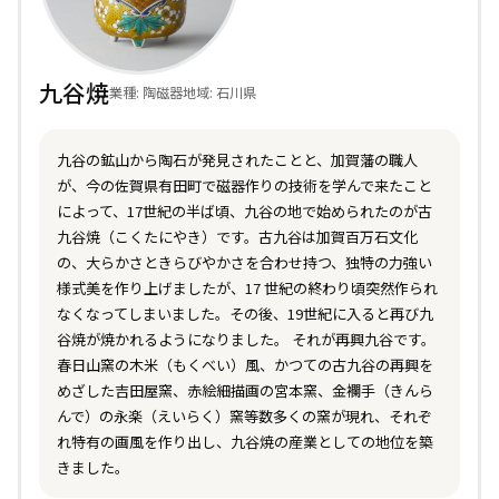
九谷焼
業種: 陶磁器
地域: 石川県
九谷の鉱山から陶石が発見されたことと、加賀藩の職人
が、今の佐賀県有田町で磁器作りの技術を学んで来たこと
によって、17世紀の半ば頃、九谷の地で始められたのが古
九谷焼（こくたにやき）です。古九谷は加賀百万石文化
の、大らかさときらびやかさを合わせ持つ、独特の力強い
様式美を作り上げましたが、17 世紀の終わり頃突然作られ
なくなってしまいました。その後、19世紀に入ると再び九
谷焼が焼かれるようになりました。 それが再興九谷です。
春日山窯の木米（もくべい）風、かつての古九谷の再興を
めざした吉田屋窯、赤絵細描画の宮本窯、金襴手（きんら
んで）の永楽（えいらく）窯等数多くの窯が現れ、それぞ
れ特有の画風を作り出し、九谷焼の産業としての地位を築
きました。