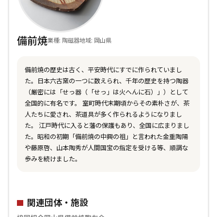
備前焼
業種: 陶磁器
地域: 岡山県
備前焼の歴史は古く、平安時代にすでに作られていまし
た。日本六古窯の一つに数えられ、千年の歴史を持つ陶器
（厳密には「せっ器（「せっ」は火へんに石）」）として
全国的に有名です。 室町時代末期頃からその素朴さが、茶
人たちに愛され、茶道具が多く作られるようになりまし
た。 江戸時代に入ると藩の保護もあり、全国に広まりまし
た。昭和の初期「備前焼の中興の祖」と言われた金重陶陽
や藤原啓、山本陶秀が人間国宝の指定を受ける等、順調な
歩みを続けました。
関連団体・施設