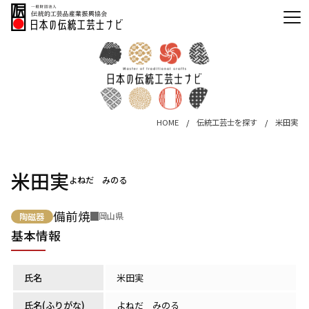
HOME
伝統工芸士を探す
米田実
米田実
よねだ みのる
備前焼
岡山県
陶磁器
基本情報
氏名
米田実
氏名(ふりがな)
よねだ みのる