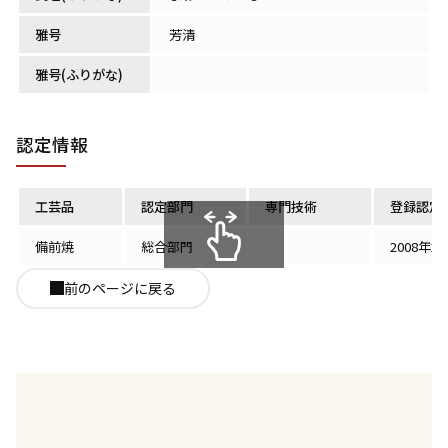
雅号
芳清
雅号(ふりがな)
認定情報
工芸品
認定部門
専門技術
登録認定
備前焼
総合部門
2008年2
スクロールできます
前のページに戻る