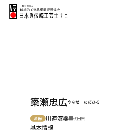
簗瀬忠広
やなせ ただひろ
川連漆器
漆器
秋田県
基本情報