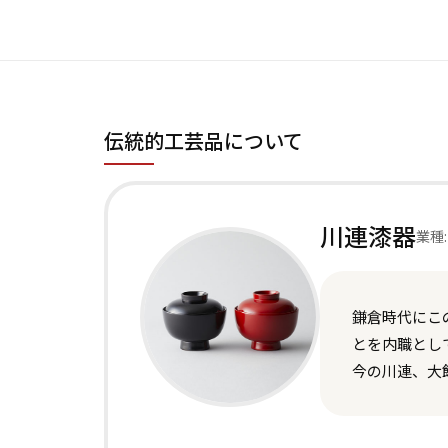
伝統的工芸品について
川連漆器
業種:
鎌倉時代にこ
とを内職とし
今の川連、大