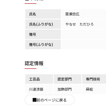
氏名
簗瀬忠広
氏名(ふりがな)
やなせ ただひろ
雅号
雅号(ふりがな)
認定情報
工芸品
認定部門
専門技術
川連漆器
加飾部門
蒔絵
前のページに戻る