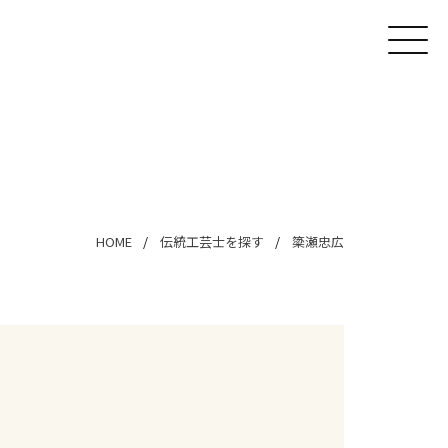
HOME
伝統工芸士を探す
簗瀬忠広