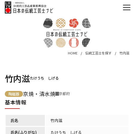
HOME
伝統工芸士を探す
竹内滋
竹内滋
たけうち しげる
京焼・清水焼
京都府
陶磁器
基本情報
氏名
竹内滋
氏名(ふりがな)
たけうち しげる