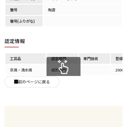
雅号
陶遊
雅号(ふりがな)
認定情報
工芸品
認定部門
専門技術
登録認
京焼・清水焼
成形部門
2006
スクロールできます
前のページに戻る