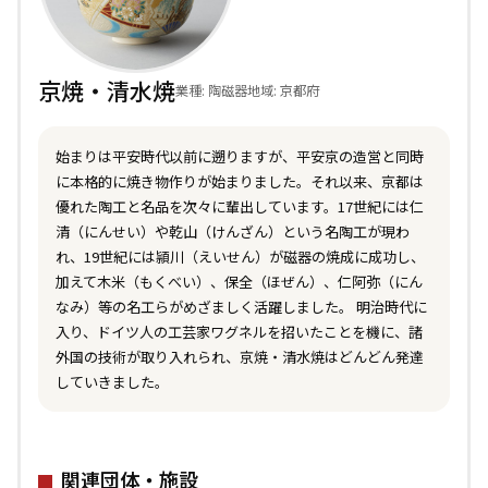
京焼・清水焼
業種: 陶磁器
地域: 京都府
始まりは平安時代以前に遡りますが、平安京の造営と同時
に本格的に焼き物作りが始まりました。それ以来、京都は
優れた陶工と名品を次々に輩出しています。17世紀には仁
清（にんせい）や乾山（けんざん）という名陶工が現わ
れ、19世紀には頴川（えいせん）が磁器の焼成に成功し、
加えて木米（もくべい）、保全（ほぜん）、仁阿弥（にん
なみ）等の名工らがめざましく活躍しました。 明治時代に
入り、ドイツ人の工芸家ワグネルを招いたことを機に、諸
外国の技術が取り入れられ、京焼・清水焼はどんどん発達
していきました。
関連団体・施設