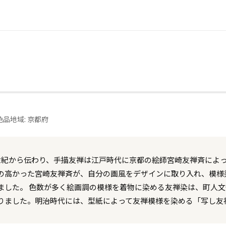
色品
地域: 京都府
世紀から伝わり、手描友禅は江戸時代に京都の絵師宮崎友禅斉によ
の高かった宮崎友禅斉が、自分の画風をデザインに取り入れ、模様
ました。 色数が多く絵画調の模様を着物に染める友禅染は、町人
りました。明治時代には、型紙によって友禅模様を染める「写し友