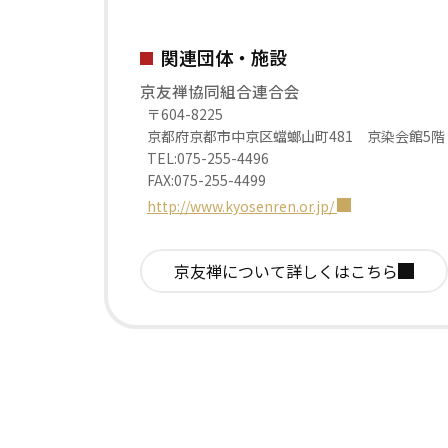
関連団体・施設
京友禅協同組合連合会
〒604-8225
京都府京都市中京区蟷螂山町481 京染会館5階
TEL:075-255-4496
FAX:075-255-4499
http://www.kyosenren.or.jp/
京友禅について
詳しくはこちら