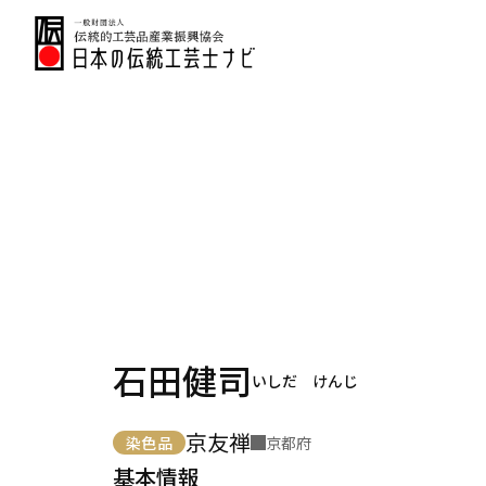
石田健司
いしだ けんじ
京友禅
染色品
京都府
基本情報