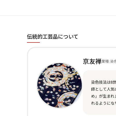
伝統的工芸品について
京友禅
業種: 染
染色技法は8
師として人気
め」が生まれ
れるようにな