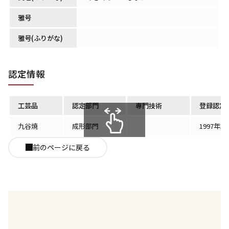
雅号
雅号(ふりがな)
認定情報
工芸品
認定部門
専門技術
登録認定
九谷焼
成形部門
1997年2
スクロールできます
前のページに戻る