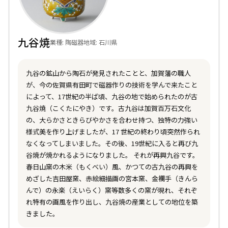
九谷焼
業種: 陶磁器
地域: 石川県
九谷の鉱山から陶石が発見されたことと、加賀藩の職人
が、今の佐賀県有田町で磁器作りの技術を学んで来たこと
によって、17世紀の半ば頃、九谷の地で始められたのが古
九谷焼（こくたにやき）です。古九谷は加賀百万石文化
の、大らかさときらびやかさを合わせ持つ、独特の力強い
様式美を作り上げましたが、17 世紀の終わり頃突然作られ
なくなってしまいました。その後、19世紀に入ると再び九
谷焼が焼かれるようになりました。 それが再興九谷です。
春日山窯の木米（もくべい）風、かつての古九谷の再興を
めざした吉田屋窯、赤絵細描画の宮本窯、金襴手（きんら
んで）の永楽（えいらく）窯等数多くの窯が現れ、それぞ
れ特有の画風を作り出し、九谷焼の産業としての地位を築
きました。