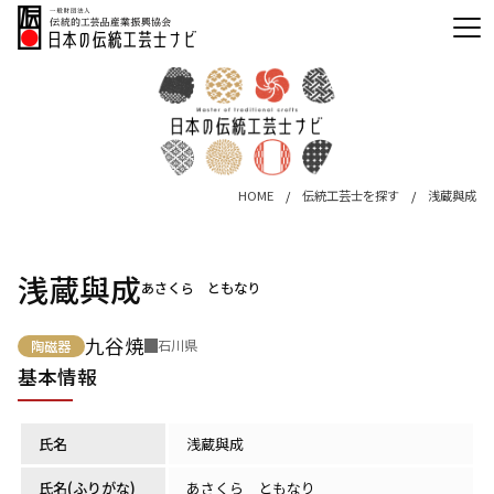
HOME
伝統工芸士を探す
浅蔵與成
浅蔵與成
あさくら ともなり
九谷焼
石川県
陶磁器
基本情報
氏名
浅蔵與成
氏名(ふりがな)
あさくら ともなり