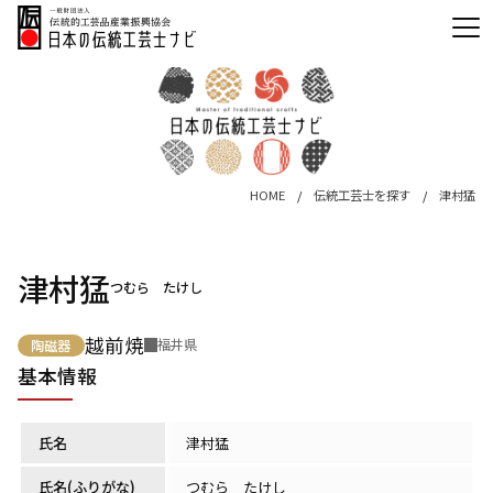
HOME
伝統工芸士を探す
津村猛
津村猛
つむら たけし
越前焼
福井県
陶磁器
基本情報
氏名
津村猛
氏名(ふりがな)
つむら たけし