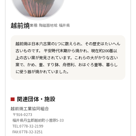
越前焼
業種: 陶磁器
地域: 福井県
越前焼は日本六古窯の1つに数えられ、その歴史はたいへん
古いものです。 平安時代末期から焼かれ、現在約200基以
上の古い窯が発見されています。これらの大がかりな古い
窯で、かめ、壷、すり鉢、舟徳利、おはぐろ壷等、暮らし
に使う器が焼かれていました。
関連団体・施設
越前焼工業協同組合
〒916-0273
福井県丹生郡越前町小曽原5-33
TEL:0778-32-2199
FAX:0778-32-3251