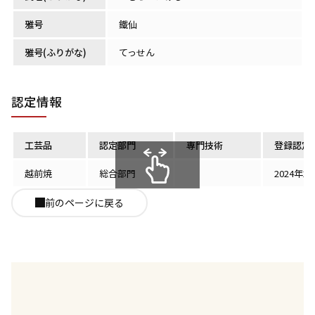
雅号
鐵仙
雅号(ふりがな)
てっせん
認定情報
工芸品
認定部門
専門技術
登録認定
越前焼
総合部門
2024年2
スクロールできます
前のページに戻る