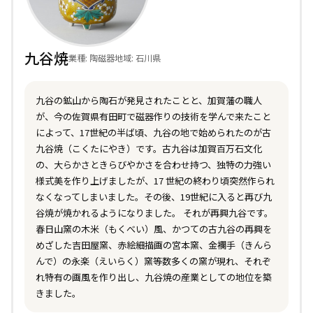
九谷焼
業種: 陶磁器
地域: 石川県
九谷の鉱山から陶石が発見されたことと、加賀藩の職人
が、今の佐賀県有田町で磁器作りの技術を学んで来たこと
によって、17世紀の半ば頃、九谷の地で始められたのが古
九谷焼（こくたにやき）です。古九谷は加賀百万石文化
の、大らかさときらびやかさを合わせ持つ、独特の力強い
様式美を作り上げましたが、17 世紀の終わり頃突然作られ
なくなってしまいました。その後、19世紀に入ると再び九
谷焼が焼かれるようになりました。 それが再興九谷です。
春日山窯の木米（もくべい）風、かつての古九谷の再興を
めざした吉田屋窯、赤絵細描画の宮本窯、金襴手（きんら
んで）の永楽（えいらく）窯等数多くの窯が現れ、それぞ
れ特有の画風を作り出し、九谷焼の産業としての地位を築
きました。