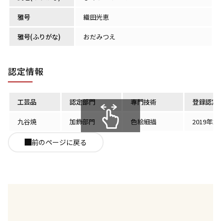
雅号
織田光恵
雅号(ふりがな)
おだみつえ
認定情報
工芸品
認定部門
専門技術
登録認定
九谷焼
加飾部門
色絵細描
2019年2
スクロールできます
前のページに戻る