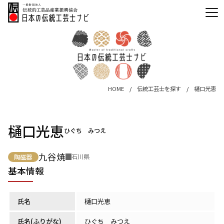
HOME
伝統工芸士を探す
樋口光恵
樋口光恵
ひぐち みつえ
九谷焼
石川県
陶磁器
基本情報
氏名
樋口光恵
氏名(ふりがな)
ひぐち みつえ