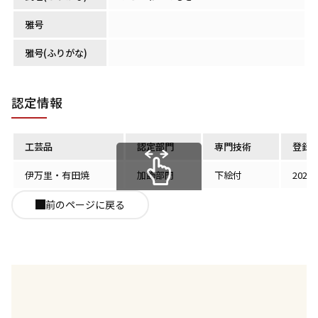
雅号
雅号(ふりがな)
認定情報
工芸品
認定部門
専門技術
登録
伊万里・有田焼
加飾部門
下絵付
2025
スクロールできます
前のページに戻る