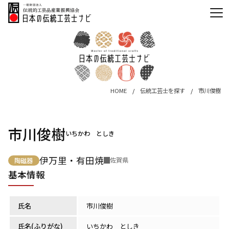
HOME
伝統工芸士を探す
市川俊樹
市川俊樹
いちかわ としき
伊万里・有田焼
佐賀県
陶磁器
基本情報
氏名
市川俊樹
氏名(ふりがな)
いちかわ としき