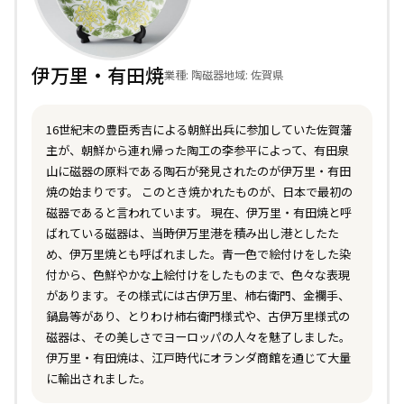
伊万里・有田焼
業種: 陶磁器
地域: 佐賀県
16世紀末の豊臣秀吉による朝鮮出兵に参加していた佐賀藩
主が、朝鮮から連れ帰った陶工の李参平によって、有田泉
山に磁器の原料である陶石が発見されたのが伊万里・有田
焼の始まりです。 このとき焼かれたものが、日本で最初の
磁器であると言われています。 現在、伊万里・有田焼と呼
ばれている磁器は、当時伊万里港を積み出し港としたた
め、伊万里焼とも呼ばれました。青一色で絵付けをした染
付から、色鮮やかな上絵付けをしたものまで、色々な表現
があります。その様式には古伊万里、柿右衛門、金襴手、
鍋島等があり、とりわけ柿右衛門様式や、古伊万里様式の
磁器は、その美しさでヨーロッパの人々を魅了しました。
伊万里・有田焼は、江戸時代にオランダ商館を通じて大量
に輸出されました。