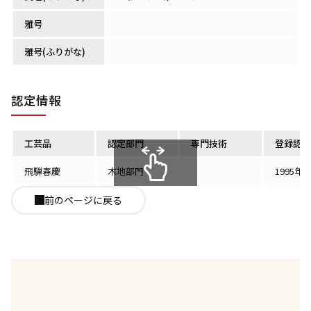
雅号
雅号(ふりがな)
認定情報
工芸品
認定部門
専門技術
登録認定
飛騨春慶
木地部門
1995年
スクロールできます
前のページに戻る