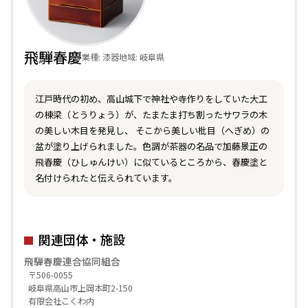
飛騨春慶
業種: 漆器
地域: 岐阜県
江戸時代の初め、高山城下で神社や寺作りをしていた大工
の棟梁（とうりょう）が、たまたま打ち割ったサワラの木
の美しい木目を発見し、 そこから美しい枇目（へぎめ）の
盆が塗り上げられました。色調が茶器の名品で加藤景正の
飛春慶（ひしゅんけい）に似ているところから、春慶塗と
名付けられたと伝えられています。
関連団体・施設
飛騨春慶連合協同組合
〒506-0055
岐阜県高山市上岡本町2-150
有限会社こくわ内