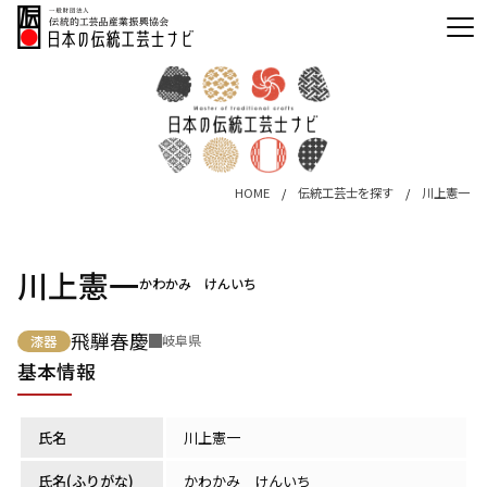
HOME
伝統工芸士を探す
川上憲一
川上憲一
かわかみ けんいち
飛騨春慶
岐阜県
漆器
基本情報
氏名
川上憲一
氏名(ふりがな)
かわかみ けんいち