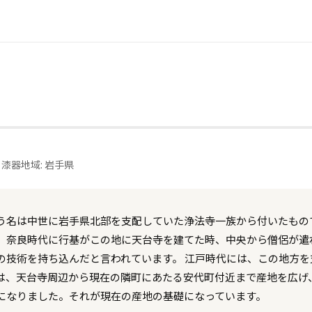
 漆器
地域: 岩手県
う名は中世に岩手県北部を支配していた浄法寺一族から付いたもの
、奈良時代に行基がこの地に天台寺を建てた時、中央から僧侶が遣
の技術を持ち込んだと言われています。 江戸時代には、この地方
は、天台寺周辺から現在の隣町にあたる安代町付近まで産地を広げ
になりました。それが現在の産地の基礎になっています。