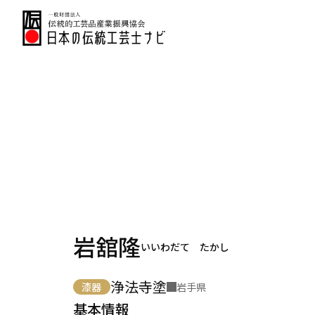
岩舘隆
いいわだて たかし
浄法寺塗
漆器
岩手県
基本情報