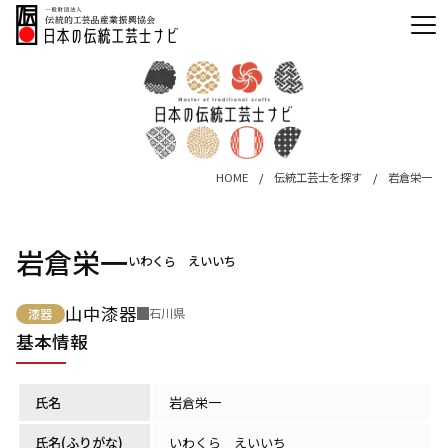
HOME
伝統工芸士を探す
岩倉栄一
岩倉栄一
いわくら えいいち
山中漆器
石川県
漆器
基本情報
氏名
岩倉栄一
氏名(ふりがな)
いわくら えいいち