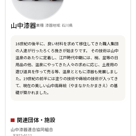
山中漆器
業種: 漆器
地域: 石川県
16世紀の後半に、良い材料を求めて移住してきた職人集団
の人達が行ったろくろ挽きが始まりです。 その技術は山中
温泉のあたりに定着し、江戸時代中期には、椀、盆等の日
用品の他、温泉にやってきた人々の求めに応じ、土産用の
遊び道具を作って売る等、温泉とともに漆器も発展しまし
た。19世紀の前半には塗りの技術や蒔絵の技術が入ってき
て、現在の美しい山中高蒔絵（やまなかたかまきえ）の基
礎が築かれました。
関連団体・施設
山中漆器連合協同組合
〒922-0111