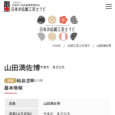
HOME
伝統工芸士を探す
山田満佐博
山田満佐博
やまだ まさひろ
輪島塗
石川県
漆器
基本情報
氏名
山田満佐博
氏名(ふりがな)
やまだ まさひろ