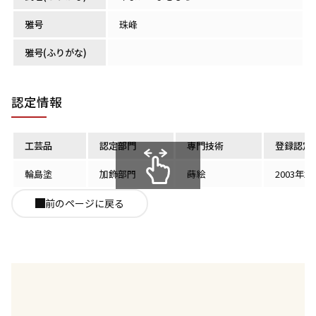
雅号
珠峰
雅号(ふりがな)
認定情報
工芸品
認定部門
専門技術
登録認定
輪島塗
加飾部門
蒔絵
2003年2
スクロールできます
前のページに戻る