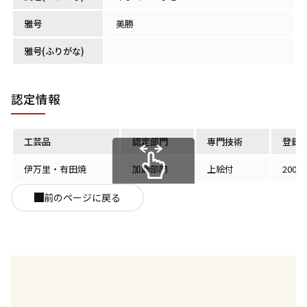
雅号
美勝
雅号(ふりがな)
認定情報
工芸品
認定部門
専門技術
登録
伊万里・有田焼
加飾部門
上絵付
2001
スクロールできます
前のページに戻る