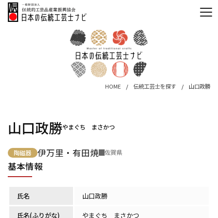
HOME
伝統工芸士を探す
山口政勝
山口政勝
やまぐち まさかつ
伊万里・有田焼
佐賀県
陶磁器
基本情報
氏名
山口政勝
氏名(ふりがな)
やまぐち まさかつ