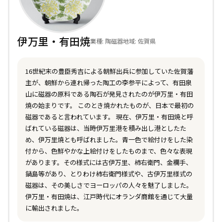
伊万里・有田焼
業種: 陶磁器
地域: 佐賀県
16世紀末の豊臣秀吉による朝鮮出兵に参加していた佐賀藩
主が、朝鮮から連れ帰った陶工の李参平によって、有田泉
山に磁器の原料である陶石が発見されたのが伊万里・有田
焼の始まりです。 このとき焼かれたものが、日本で最初の
磁器であると言われています。 現在、伊万里・有田焼と呼
ばれている磁器は、当時伊万里港を積み出し港としたた
め、伊万里焼とも呼ばれました。青一色で絵付けをした染
付から、色鮮やかな上絵付けをしたものまで、色々な表現
があります。その様式には古伊万里、柿右衛門、金襴手、
鍋島等があり、とりわけ柿右衛門様式や、古伊万里様式の
磁器は、その美しさでヨーロッパの人々を魅了しました。
伊万里・有田焼は、江戸時代にオランダ商館を通じて大量
に輸出されました。