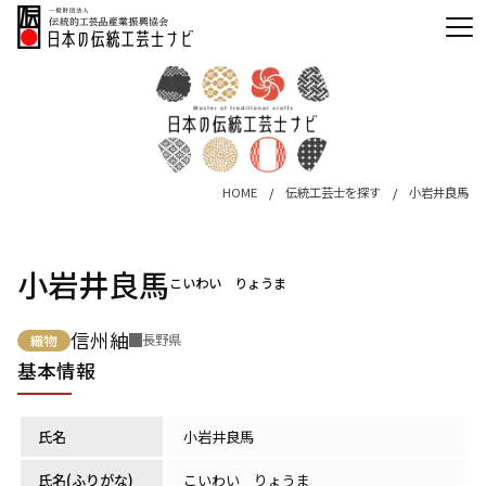
HOME
伝統工芸士を探す
小岩井良馬
小岩井良馬
こいわい りょうま
信州紬
長野県
織物
基本情報
氏名
小岩井良馬
氏名(ふりがな)
こいわい りょうま