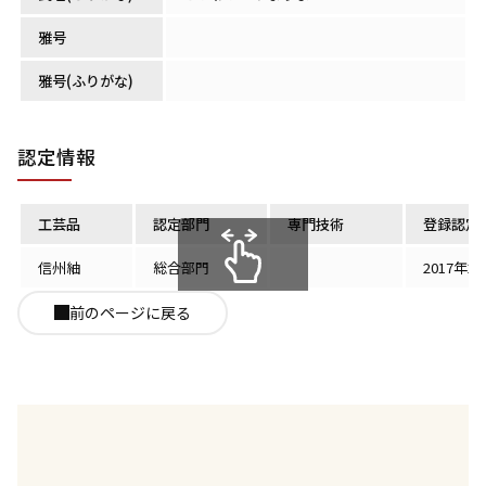
雅号
雅号(ふりがな)
認定情報
工芸品
認定部門
専門技術
登録認定
信州紬
総合部門
2017年2
スクロールできます
前のページに戻る