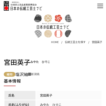
HOME
伝統工芸士を探す
宮田英子
宮田英子
みやた ひでこ
塩沢紬
新潟県
織物
基本情報
氏名
宮田英子
氏名(ふりがな)
みやた ひでこ