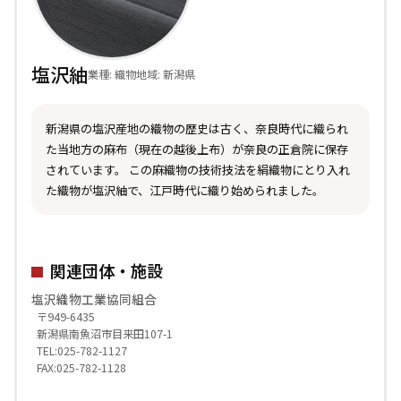
塩沢紬
業種: 織物
地域: 新潟県
新潟県の塩沢産地の織物の歴史は古く、奈良時代に織られ
た当地方の麻布（現在の越後上布）が奈良の正倉院に保存
されています。 この麻織物の技術技法を絹織物にとり入れ
た織物が塩沢紬で、江戸時代に織り始められました。
関連団体・施設
塩沢織物工業協同組合
〒949-6435
新潟県南魚沼市目来田107-1
TEL:025-782-1127
FAX:025-782-1128