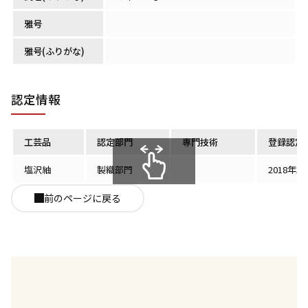
雅号
雅号(ふりがな)
認定情報
工芸品
認定部門
専門技術
登録認定
塩沢紬
製織部門
2018年2
スクロールできます
前のページに戻る