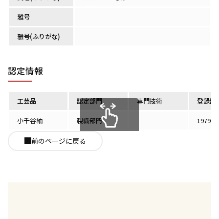
雅号
雅号(ふりがな)
認定情報
工芸品
認定部門
専門技術
登録認
小千谷紬
製織部門
1979年
スクロールできます
前のページに戻る