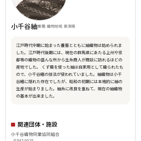
小千谷紬
業種: 織物
地域: 新潟県
江戸時代中期に始まった養蚕とともに紬織物は始められま
した。江戸時代後期には、現在の群馬県にあたる上州や京
都等の織物の盛んな所から生糸商人が商談に訪れるほどの
産地でした。 くず繭を使った紬は自家用として織られたも
ので、小千谷縮の技法が使われていました。紬織物は小千
谷縮に隠れた存在でしたが、昭和の初期には本格的に紬の
生産が始まりました。紬糸に改良を重ねて、現在の紬織物
の基本が出来ました。
関連団体・施設
小千谷織物同業協同組合
〒947-0028