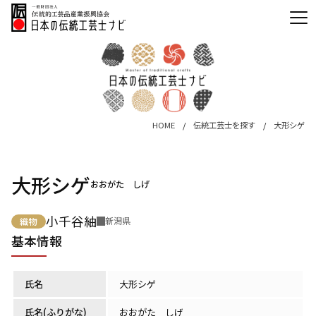
HOME
伝統工芸士を探す
大形シゲ
大形シゲ
おおがた しげ
小千谷紬
新潟県
織物
基本情報
氏名
大形シゲ
氏名(ふりがな)
おおがた しげ