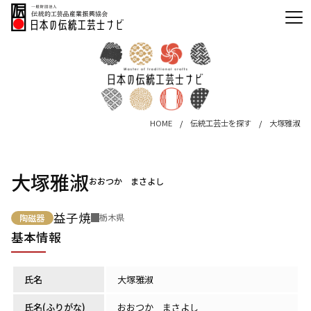
HOME
伝統工芸士を探す
大塚雅淑
大塚雅淑
おおつか まさよし
益子焼
栃木県
陶磁器
基本情報
氏名
大塚雅淑
氏名(ふりがな)
おおつか まさよし