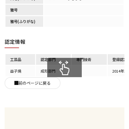
雅号
雅号(ふりがな)
認定情報
工芸品
認定部門
専門技術
登録認定
益子焼
成形部門
2014年2
スクロールできます
前のページに戻る