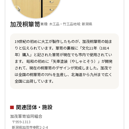
加茂桐簞笥
業種: 木工品・竹工品
地域: 新潟県
19世紀の初めに大工が製作したものが、加茂桐簞笥の始ま
りと伝えられています。箪笥の裏板に「文化11年（1814
年）購入」と記された箪笥が現在でも市内で使用されてい
ます。 昭和の初めに「矢車塗装（やしゃとそう）」が開発
されて、現在の桐箪笥のデザインが完成しました。加茂で
は全国の桐箪笥の70％を生産し、北海道から九州まで広く
全国に出荷しています。
関連団体・施設
加茂箪笥協同組合
〒959-1313
新潟県加茂市幸町2-2-4