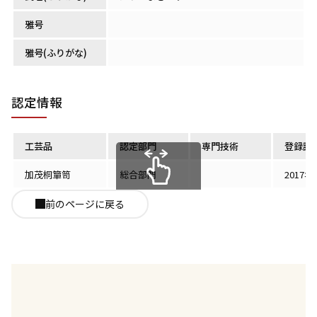
雅号
雅号(ふりがな)
認定情報
工芸品
認定部門
専門技術
登録認
加茂桐簞笥
総合部門
2017年
スクロールできます
前のページに戻る