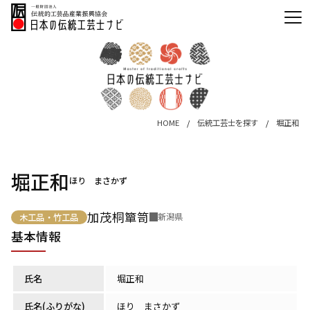
HOME
伝統工芸士を探す
堀正和
堀正和
ほり まさかず
加茂桐簞笥
新潟県
木工品・竹工品
基本情報
氏名
堀正和
氏名(ふりがな)
ほり まさかず