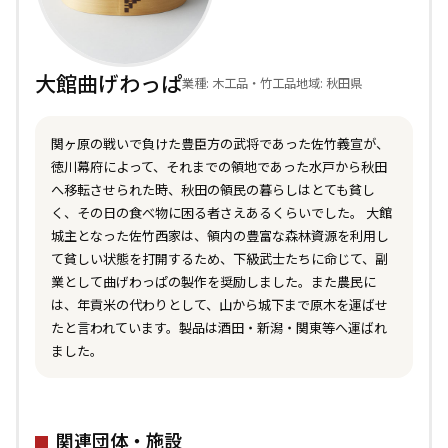
大館曲げわっぱ
業種: 木工品・竹工品
地域: 秋田県
関ヶ原の戦いで負けた豊臣方の武将であった佐竹義宣が、
徳川幕府によって、それまでの領地であった水戸から秋田
へ移転させられた時、秋田の領民の暮らしはとても貧し
く、その日の食べ物に困る者さえあるくらいでした。 大館
城主となった佐竹西家は、領内の豊富な森林資源を利用し
て貧しい状態を打開するため、下級武士たちに命じて、副
業として曲げわっぱの製作を奨励しました。また農民に
は、年貢米の代わりとして、山から城下まで原木を運ばせ
たと言われています。製品は酒田・新潟・関東等へ運ばれ
ました。
関連団体・施設