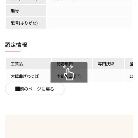
雅号
雅号(ふりがな)
認定情報
工芸品
認定部門
専門技術
登録
大館曲げわっぱ
木部加工部門
199
スクロールできます
前のページに戻る