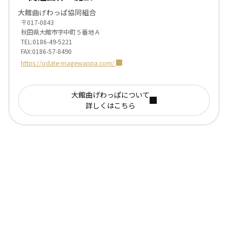
大館曲げわっぱ協同組合
〒017-0843
秋田県大館市字中町５番地Ａ
TEL:0186-49-5221
FAX:0186-57-8490
https://odate-magewappa.com/
大館曲げわっぱについて
詳しくはこちら