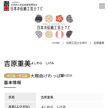
HOME
伝統工芸士を探す
吉原重美
吉原重美
よしわら しげみ
大館曲げわっぱ
秋田県
木工品・竹工品
基本情報
氏名
吉原重美
氏名(ふりがな)
よしわら しげみ