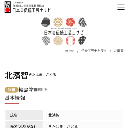
HOME
伝統工芸士を探す
北濱智
北濱智
きたはま さとる
輪島塗
石川県
漆器
基本情報
氏名
北濱智
氏名(ふりがな)
きたはま さとる