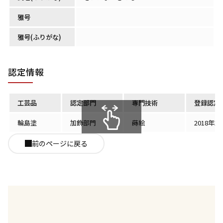
雅号
雅号(ふりがな)
認定情報
工芸品
認定部門
専門技術
登録認定
輪島塗
加飾部門
蒔絵
2018年2
スクロールできます
前のページに戻る