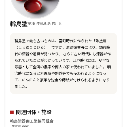
輪島塗
業種: 漆器
地域: 石川県
輪島塗で最も古いものは、室町時代に作られた「朱塗扉
（しゅぬりとびら）」ですが、遺跡調査等により、鎌倉時
代の漆器や道具が見つかり、 さらに古い時代にも漆器が作
られていたことがわかっています。江戸時代には、堅牢な
漆器として全国の農家や商人の家で使われていました。 明
治時代になると料理屋や旅館等でも使われるようになっ
て、だんだんと豪華な沈金や蒔絵が付けられるようになり
ました。
関連団体・施設
輪島漆器商工業協同組合
〒928-0001