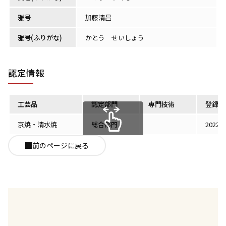
雅号
加藤清昌
雅号(ふりがな)
かとう せいしょう
認定情報
工芸品
認定部門
専門技術
登録認
京焼・清水焼
総合部門
2022
スクロールできます
前のページに戻る