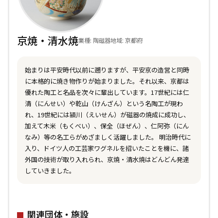
京焼・清水焼
業種: 陶磁器
地域: 京都府
始まりは平安時代以前に遡りますが、平安京の造営と同時
に本格的に焼き物作りが始まりました。それ以来、京都は
優れた陶工と名品を次々に輩出しています。17世紀には仁
清（にんせい）や乾山（けんざん）という名陶工が現わ
れ、19世紀には頴川（えいせん）が磁器の焼成に成功し、
加えて木米（もくべい）、保全（ほぜん）、仁阿弥（にん
なみ）等の名工らがめざましく活躍しました。 明治時代に
入り、ドイツ人の工芸家ワグネルを招いたことを機に、諸
外国の技術が取り入れられ、京焼・清水焼はどんどん発達
していきました。
関連団体・施設