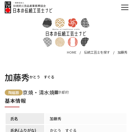
HOME
伝統工芸士を探す
加藤秀
加藤秀
かとう すぐる
京焼・清水焼
京都府
陶磁器
基本情報
氏名
加藤秀
氏名(ふりがな)
かとう すぐる