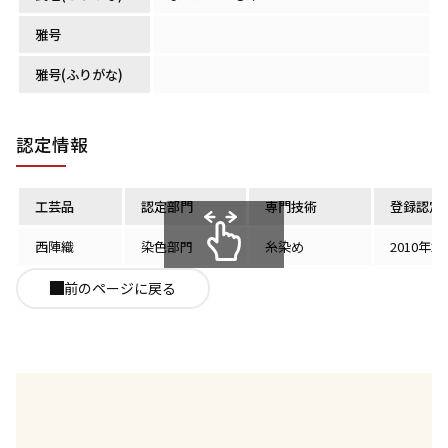
雅号
雅号(ふりがな)
認定情報
工芸品
認定部門
専門技術
登録認定
西陣織
染色部門
糸染め
2010年2
スクロールできます
前のページに戻る