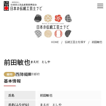
HOME
伝統工芸士を探す
前田敏也
前田敏也
まえだ としや
西陣織
京都府
織物
基本情報
氏名
前田敏也
氏名(ふりがな)
まえだ としや