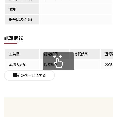
雅号
雅号(ふりがな)
認定情報
工芸品
認定部門
専門技術
登録認
本場大島紬
製織部門
2005年
スクロールできます
前のページに戻る