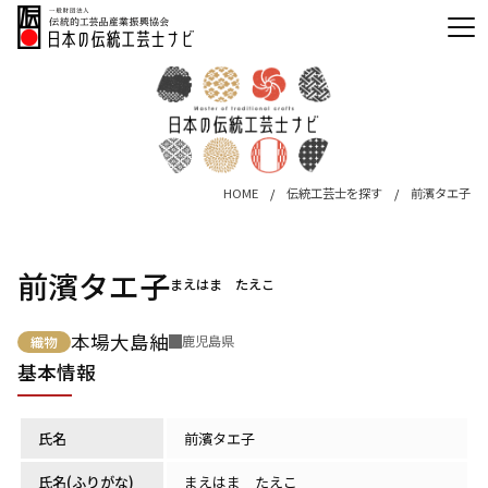
HOME
伝統工芸士を探す
前濱タエ子
前濱タエ子
まえはま たえこ
本場大島紬
鹿児島県
織物
基本情報
氏名
前濱タエ子
氏名(ふりがな)
まえはま たえこ