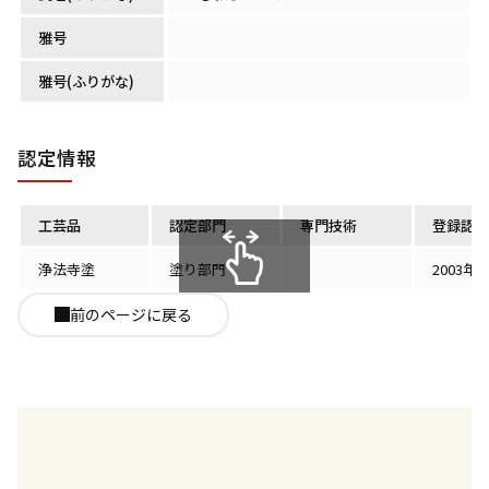
雅号
雅号(ふりがな)
認定情報
工芸品
認定部門
専門技術
登録認定
浄法寺塗
塗り部門
2003年
スクロールできます
前のページに戻る