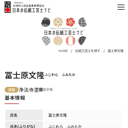
HOME
伝統工芸士を探す
冨士原文隆
冨士原文隆
ふじわら ふみたか
浄法寺塗
岩手県
漆器
基本情報
氏名
冨士原文隆
氏名(ふりがな)
ふじわら ふみたか