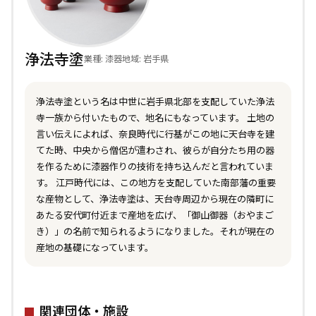
浄法寺塗
業種: 漆器
地域: 岩手県
浄法寺塗という名は中世に岩手県北部を支配していた浄法
寺一族から付いたもので、地名にもなっています。 土地の
言い伝えによれば、奈良時代に行基がこの地に天台寺を建
てた時、中央から僧侶が遣わされ、彼らが自分たち用の器
を作るために漆器作りの技術を持ち込んだと言われていま
す。 江戸時代には、この地方を支配していた南部藩の重要
な産物として、浄法寺塗は、天台寺周辺から現在の隣町に
あたる安代町付近まで産地を広げ、「御山御器（おやまご
き）」の名前で知られるようになりました。それが現在の
産地の基礎になっています。
関連団体・施設