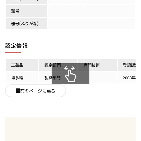
雅号
雅号(ふりがな)
認定情報
工芸品
認定部門
専門技術
登録認定
博多織
製織部門
2008年2
スクロールできます
前のページに戻る