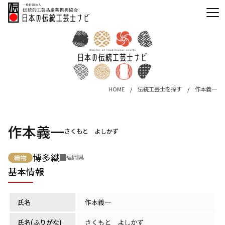
HOME
伝統工芸士を探す
作本義一
作本義一
さくもと よしかず
博多織
福岡県
織物
基本情報
氏名
作本義一
氏名(ふりがな)
さくもと よしかず