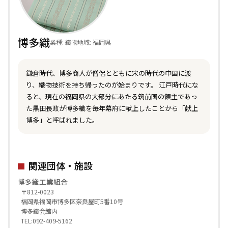
博多織
業種: 織物
地域: 福岡県
鎌倉時代、博多商人が僧侶とともに宋の時代の中国に渡
り、織物技術を持ち帰ったのが始まりです。 江戸時代にな
ると、現在の福岡県の大部分にあたる筑前国の領主であっ
た黒田長政が博多織を毎年幕府に献上したことから「献上
博多」と呼ばれました。
関連団体・施設
博多織工業組合
〒812-0023
福岡県福岡市博多区奈良屋町5番10号
博多織会館内
TEL:092-409-5162