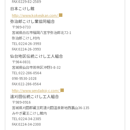
FAX:0229-82-2589
日本こけし館
http://www.kokesikan.com/
弥治郎こけし業協同組合
〒989-0733
宮城県白石市福岡八宮字弥治郎北72-1
弥治郎こけし村内
TEL:0224-26-3993
FAX:0224-26-3993
仙台地区伝統こけし工人組合
〒984-0831
宮城県仙台市若林区沖野3-8-32
TEL:022-286-0564
090-9530-1028
FAX:022-286-0564
http://www.sendaikiji-c.com/
遠刈田伝統こけし工人組合
〒989-0916
宮城県刈田郡蔵王町遠刈田温泉新地西裏山36-135
みやぎ蔵王こけし館内
TEL:0224-34-2385
FAX:0224-34-2300