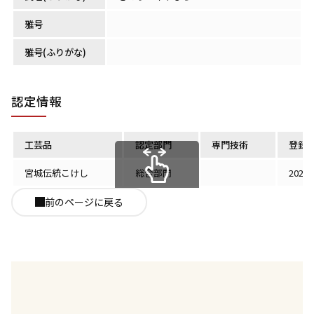
雅号
雅号(ふりがな)
認定情報
工芸品
認定部門
専門技術
登録
宮城伝統こけし
総合部門
2026
スクロールできます
前のページに戻る