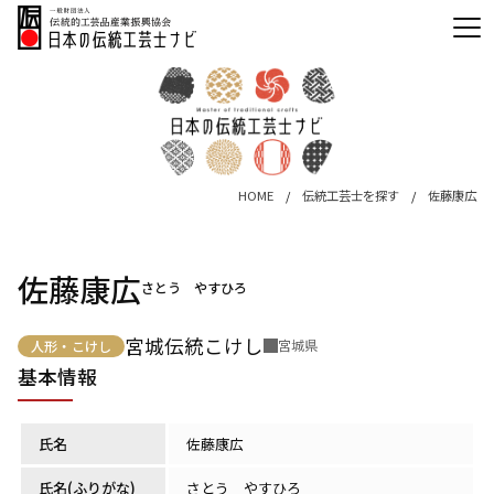
HOME
伝統工芸士を探す
佐藤康広
佐藤康広
さとう やすひろ
宮城伝統こけし
宮城県
人形・こけし
基本情報
氏名
佐藤康広
氏名(ふりがな)
さとう やすひろ