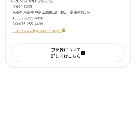
京友禅協同組合連合会
〒604-8225
京都府京都市中京区蟷螂山町481 京染会館5階
TEL:075-255-4496
FAX:075-255-4499
http://www.kyosenren.or.jp/
京友禅について
詳しくはこちら