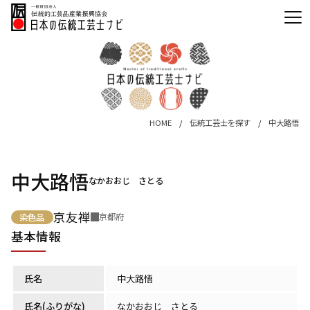
HOME
伝統工芸士を探す
中大路悟
中大路悟
なかおおじ さとる
京友禅
京都府
染色品
基本情報
氏名
中大路悟
氏名(ふりがな)
なかおおじ さとる