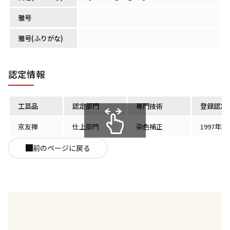
雅号
雅号(ふりがな)
認定情報
工芸品
認定部門
専門技術
登録認定
京友禅
仕上部門
染色補正
1997年2
スクロールできます
前のページに戻る